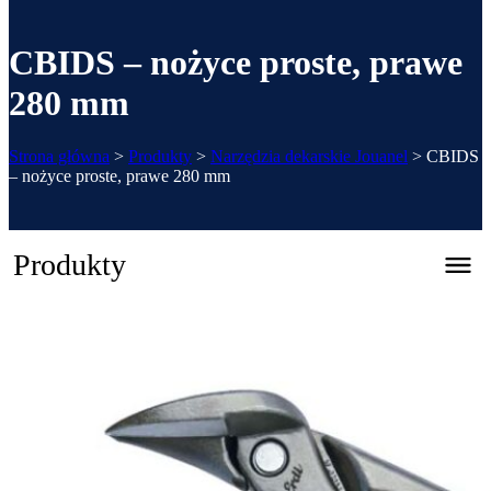
CBIDS – nożyce proste, prawe
280 mm
Strona główna
>
Produkty
>
Narzędzia dekarskie Jouanel
>
CBIDS
– nożyce proste, prawe 280 mm
Produkty
Zaginarka automatyczna CNC – REGFOLD 3215
Katalog 2026
Zaginarki ręczne
Systemowe