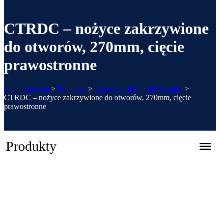
CTRDC – nożyce zakrzywione
do otworów, 270mm, cięcie
prawostronne
Strona główna
>
Produkty
>
Narzędzia dekarskie Jouanel
>
CTRDC – nożyce zakrzywione do otworów, 270mm, cięcie
prawostronne
Produkty
Zaginarka automatyczna CNC – REGFOLD 3215
Katalog 2026