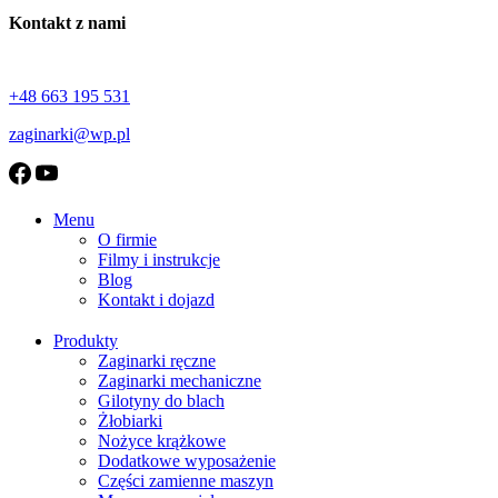
Śruba rzymska M20 długa
Kontakt z nami
Śruba rzymska M20 krótka
Tarcza kątomierza
+48 663 195 531
zaginarki@wp.pl
Menu
O firmie
Filmy i instrukcje
Blog
Kontakt i dojazd
Produkty
Zaginarki ręczne
Zaginarki mechaniczne
Gilotyny do blach
Żłobiarki
Nożyce krążkowe
Dodatkowe wyposażenie
Części zamienne maszyn