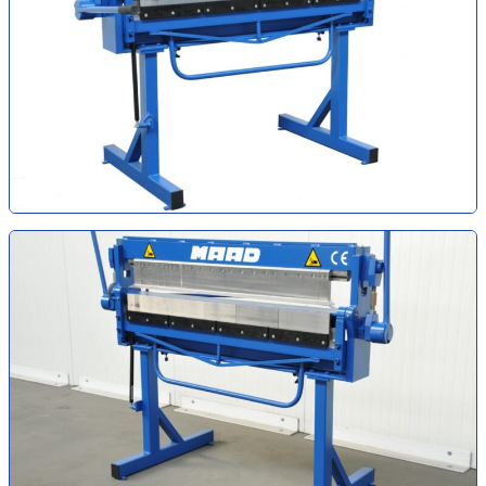
PPID – szczypce proste Piccolo 22 mm
TRACDC – traser do blachy
Zamykacz PLI12 – szczypce podwójne do rąbka stojącego 250 mm