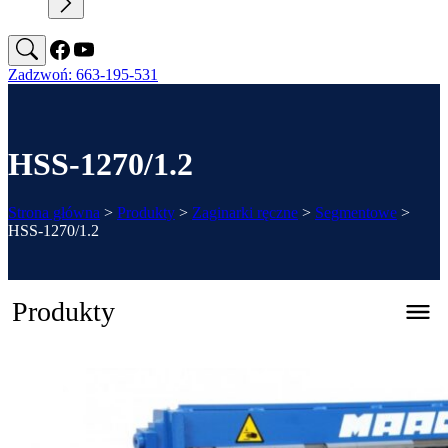
Zadzwoń: 663-195-531
HSS-1270/1.2
Strona główna
>
Produkty
>
Zaginarki ręczne
>
Segmentowe
>
HSS-1270/1.2
Produkty
Zaginarka automatyczna CNC – REGFOLD 3215
Katalog 2026