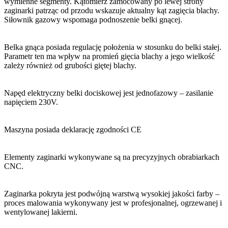
wymienne segmenty. Kątomierz zamocowany po lewej strony
PBTRI – szczypce do zacisków trójkątnych 80 mm
zaginarki patrząc od przodu wskazuje aktualny kąt zagięcia blachy.
Siłownik gazowy wspomaga podnoszenie belki gnącej.
PBTRI100 – szczypce do zacisków trójkątnych, głębokość 100 mm
PPIC – szczypce Piccolo wygięte 22 mm
Belka gnąca posiada regulację położenia w stosunku do belki stałej.
PPID – szczypce proste Piccolo 22 mm
Parametr ten ma wpływ na promień gięcia blachy a jego wielkość
zależy również od grubości giętej blachy.
TRACDC – traser do blachy
Zamykacz PLI12 – szczypce podwójne do rąbka stojącego 250 mm
Napęd elektryczny belki dociskowej jest jednofazowy – zasilanie
napięciem 230V.
Maszyna posiada deklarację zgodności CE
Elementy zaginarki wykonywane są na precyzyjnych obrabiarkach
CNC.
Zaginarka pokryta jest podwójną warstwą wysokiej jakości farby –
proces malowania wykonywany jest w profesjonalnej, ogrzewanej i
wentylowanej lakierni.