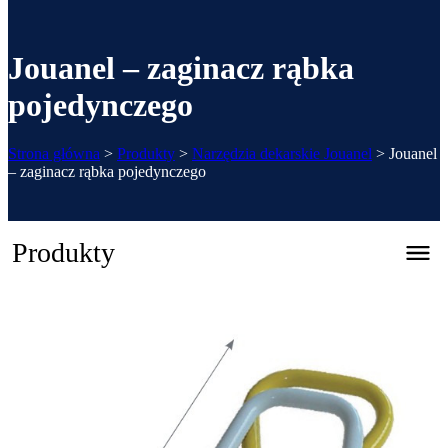
Jouanel – zaginacz rąbka
pojedynczego
Strona główna
>
Produkty
>
Narzędzia dekarskie Jouanel
>
Jouanel
– zaginacz rąbka pojedynczego
Produkty
Zaginarka automatyczna CNC – REGFOLD 3215
Katalog 2026
Zaginarki ręczne