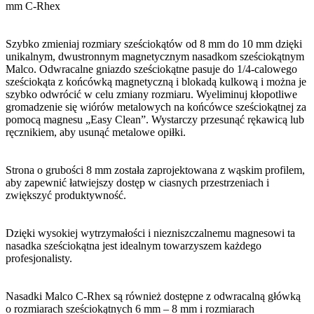
mm C-Rhex
PROBAC – CPRO
ZKP-2000
Narzędzia dekarskie Malco
PROBAC – LT – C
Szybko zmieniaj rozmiary sześciokątów od 8 mm do 10 mm dzięki
Katalog MALCO
unikalnym, dwustronnym magnetycznym nasadkom sześciokątnym
Nożyce ręczne z firmy Malco
Malco. Odwracalne gniazdo sześciokątne pasuje do 1/4-calowego
sześciokąta z końcówką magnetyczną i blokadą kulkową i można je
Aluminiowe nożyce ręczne M12N
Nożyce mechaniczne z firmy Malco
szybko odwrócić w celu zmiany rozmiaru. Wyeliminuj kłopotliwe
Mini nożyce AVsMini AVM6
Nożyce Mechaniczne Malco TSCMC w walizce
Karbownice z firmy Malco
gromadzenie się wiórów metalowych na końcówce sześciokątnej za
Mini nożyce AVsMini AVM7
pomocą magnesu „Easy Clean”. Wystarczy przesunąć rękawicą lub
Nożyce mechaniczne TS1
Karbownica C6R
Otwornice i dziurkacze z firmy Malco
ręcznikiem, aby usunąć metalowe opiłki.
Nożyce 90* AV8 i AV9
Nożyce mechaniczne TSCM
Karbownica mechaniczna C5A
Dziurkacz 1/8 Malco CGPR
Zaginadła z firmy Malco
Nożyce ręczne AV 1/2/3
Nożyce mechaniczne TSMD
Karbownica ręczna C5R MALCO
Dziurkacz do punktowego łączenia blachy łączący PL1R Malco
Zaginadło do rąbka DEFT / DEFT1 MALCO
N1R – wycinak Malco
Nożyce ręczne AV 6 – AV 7
Strona o grubości 8 mm została zaprojektowana z wąskim profilem,
Nożyce mechaniczne TurboShear Heavy Duty™
Dziurkacz regulowany HP18KR
Zaginadło MALCO – 12F
aby zapewnić łatwiejszy dostęp w ciasnych przestrzeniach i
SRT2 – odginacz do sidingu
Nożyce ręczne MAX2000 M2001 Left Cut
Wymienne ostrza do TSHD
Otwornica do rynien GOS4/5
zwiększyć produktywność.
Zaginadło MALCO – 18F
Nożyce ręczne MAX2000 M2002 Right Cut
DB1 – młotek bezodrzutowy
Otwornica MALCO HC1 oraz HC2
Zaginadło MALCO – 24F
Nożyce ręczne MAX2000 M2003 Combo
Rysik – Traser Szablon
Wiertło prowadzące otwornicy GOSA1
Zaginadło MALCO S2R PROSTE
Dzięki wysokiej wytrzymałości i niezniszczalnemu magnesowi ta
Nożyce ręczne MAX2000 M2004 Double Cut
A50 – rysik traserski
nasadka sześciokątna jest idealnym towarzyszem każdego
Zaginadło MALCO S3R WYGIĘTE
Nożyce ręczne MAX2000 M2005 BULLDOG
profesjonalisty.
Nasadka magnetyczna MSHCM2 8/10
Zaginadło MALCO S6R
Nożyce ręczne MAX2000 M2006 Left Offset
Zaginadło MALCO S9R
MSHCM1 – nasadka magnetyczna
Nożyce ręczne MAX2000 M2007 Right Offset
Nasadki Malco C-Rhex są również dostępne z odwracalną główką
ULTRA Lekkie nożyce ULC
o rozmiarach sześciokątnych 6 mm – 8 mm i rozmiarach
Narzędzia dekarskie Jouanel