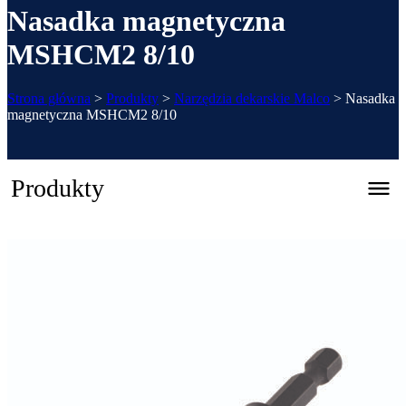
Nasadka magnetyczna
MSHCM2 8/10
Strona główna
>
Produkty
>
Narzędzia dekarskie Malco
>
Nasadka
magnetyczna MSHCM2 8/10
Produkty
Zaginarka automatyczna CNC – REGFOLD 3215
Katalog 2026
Zaginarki ręczne
Systemowe
Zaginarki mechaniczne
ZGS-4000/0.8
ZG-1100