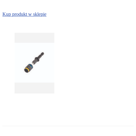
PABP – szczypce płaskie do blachy
PABR – szczypce stożkowe do blachy
Kup produkt w sklepie
PADE – szczypce do otwierania szwów
PBC60 – szczypce zaciskowe wygięte pod kątem 45° – 60 mm
PBC960 – szczypce zaciskowe wygięte pod kątem 90° – 60 mm
PBD100 – szczypce zaciskowe proste 100 mm, głębokość 60 mm
PBD60 – szczypce zaciskowe proste 60 mm, głębokość 63 mm
PBTRI – szczypce do zacisków trójkątnych 80 mm
PBTRI100 – szczypce do zacisków trójkątnych, głębokość 100 mm
PPIC – szczypce Piccolo wygięte 22 mm
PPID – szczypce proste Piccolo 22 mm
TRACDC – traser do blachy
Zamykacz PLI12 – szczypce podwójne do rąbka stojącego 250 mm