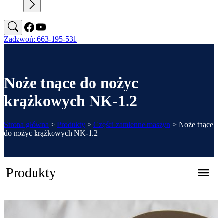
Zadzwoń: 663-195-531
Noże tnące do nożyc
krążkowych NK-1.2
Strona główna
>
Produkty
>
Części zamienne maszyn
>
Noże tnące
do nożyc krążkowych NK-1.2
Produkty
Zaginarka automatyczna CNC – REGFOLD 3215