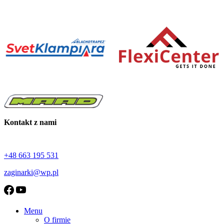
PBTRI100 – szczypce do zacisków trójkątnych, głębokość 100 mm
PPIC – szczypce Piccolo wygięte 22 mm
PPID – szczypce proste Piccolo 22 mm
TRACDC – traser do blachy
Zamykacz PLI12 – szczypce podwójne do rąbka stojącego 250 mm
Kontakt z nami
+48 663 195 531
zaginarki@wp.pl
Menu
O firmie