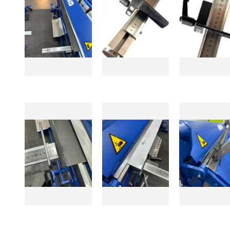
PPID – szczypce proste Piccolo 22 mm
TRACDC – traser do blachy
Zamykacz PLI12 – szczypce podwójne do rąbka stojącego 250 mm