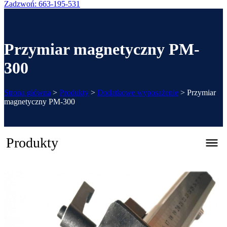
Zadzwoń: 663-195-531
Przymiar magnetyczny PM-
300
Strona główna
>
Produkty
>
Dodatkowe wyposażenie
>
Przymiar
magnetyczny PM-300
Produkty
Zaginarka automatyczna CNC – REGFOLD 3215
Katalog 2026
Zaginarki ręczne