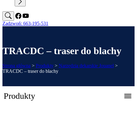
Zadzwoń: 663-195-531
TRACDC – traser do blachy
Strona główna
>
Produkty
>
Narzędzia dekarskie Jouanel
>
TRACDC – traser do blachy
Produkty
Zaginarka automatyczna CNC – REGFOLD 3215
Katalog 2026