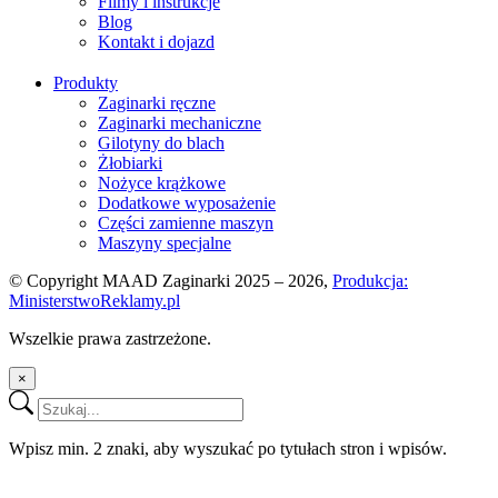
Filmy i instrukcje
Blog
Śruba rzymska M20 długa
Kontakt i dojazd
Śruba rzymska M20 krótka
Produkty
Tarcza kątomierza
Zaginarki ręczne
Zaginarki mechaniczne
Gilotyny do blach
Żłobiarki
Nożyce krążkowe
Dodatkowe wyposażenie
Części zamienne maszyn
Maszyny specjalne
© Copyright MAAD Zaginarki 2025 – 2026,
Produkcja:
MinisterstwoReklamy.pl
Wszelkie prawa zastrzeżone.
×
Wpisz min. 2 znaki, aby wyszukać po tytułach stron i wpisów.