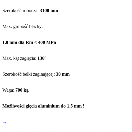
PBC960 – szczypce zaciskowe wygięte pod kątem 90° – 60 mm
Szerokość robocza:
3100 mm
PBD100 – szczypce zaciskowe proste 100 mm, głębokość 60 mm
PBD60 – szczypce zaciskowe proste 60 mm, głębokość 63 mm
Max. grubość blachy:
PBTRI – szczypce do zacisków trójkątnych 80 mm
PBTRI100 – szczypce do zacisków trójkątnych, głębokość 100 mm
1.0 mm dla Rm < 400 MPa
PPIC – szczypce Piccolo wygięte 22 mm
PPID – szczypce proste Piccolo 22 mm
Max. kąt zagięcia:
130°
TRACDC – traser do blachy
Zamykacz PLI12 – szczypce podwójne do rąbka stojącego 250 mm
Szerokość belki zaginającej:
30 mm
Waga:
700 kg
Możliwości gięcia aluminium do 1,5 mm !
→