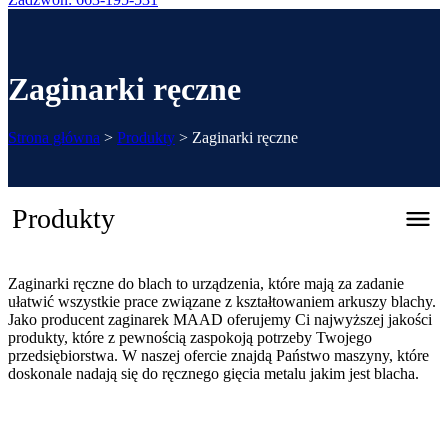
Zaginarki ręczne
Strona główna
>
Produkty
>
Zaginarki ręczne
Produkty
Zaginarki ręczne do blach to urządzenia, które mają za zadanie
Zaginarka automatyczna CNC – REGFOLD 3215
ułatwić wszystkie prace związane z kształtowaniem arkuszy blachy.
Jako producent zaginarek MAAD oferujemy Ci najwyższej jakości
Katalog 2026
produkty, które z pewnością zaspokoją potrzeby Twojego
przedsiębiorstwa. W naszej ofercie znajdą Państwo maszyny, które
doskonale nadają się do ręcznego gięcia metalu jakim jest blacha.
Zaginarki ręczne
Systemowe