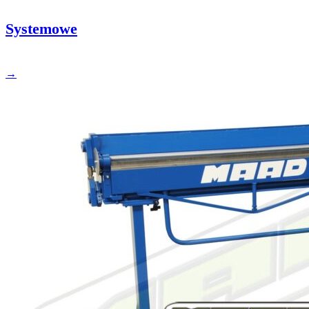
PBD100 – szczypce zaciskowe proste 100 mm, głębokość 60 mm
Systemowe
PBD60 – szczypce zaciskowe proste 60 mm, głębokość 63 mm
PBTRI – szczypce do zacisków trójkątnych 80 mm
→
PBTRI100 – szczypce do zacisków trójkątnych, głębokość 100 mm
PPIC – szczypce Piccolo wygięte 22 mm
PPID – szczypce proste Piccolo 22 mm
TRACDC – traser do blachy
Zamykacz PLI12 – szczypce podwójne do rąbka stojącego 250 mm