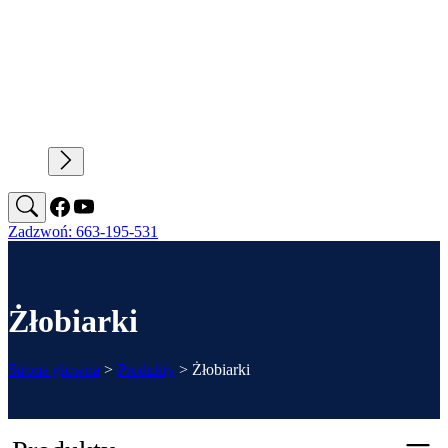
Zadzwoń: 663-195-531
Żłobiarki
Strona główna
>
Produkty
>
Żłobiarki