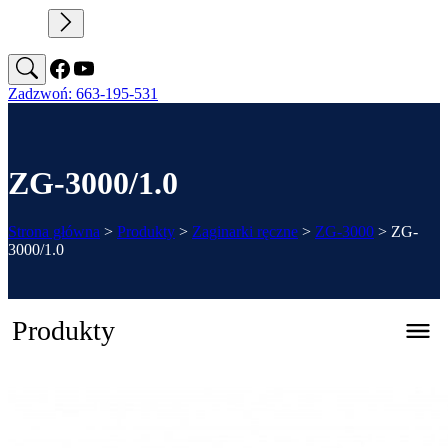
Zadzwoń: 663-195-531
ZG-3000/1.0
Strona główna
>
Produkty
>
Zaginarki ręczne
>
ZG-3000
>
ZG-
3000/1.0
Produkty
Zaginarka automatyczna CNC – REGFOLD 3215
Katalog 2026