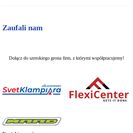
Zamykacz PLI12 – szczypce podwójne do rąbka stojącego 250 mm
Zaufali nam
Dołącz do szerokiego grona firm, z którymi współpracujemy!