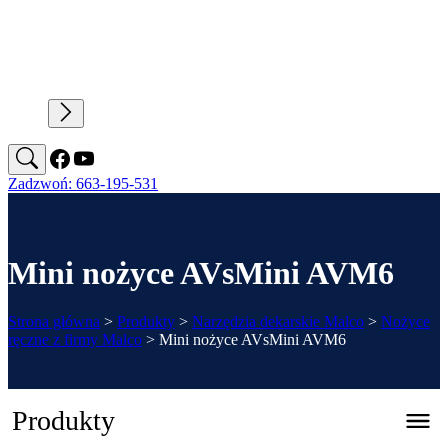
Zadzwoń: 663-195-531
Mini nożyce AVsMini AVM6
Strona główna
>
Produkty
>
Narzędzia dekarskie Malco
>
Nożyce
ręczne z firmy Malco
>
Mini nożyce AVsMini AVM6
Produkty