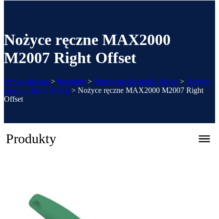
Nożyce ręczne MAX2000
M2007 Right Offset
Strona główna
>
Produkty
>
Narzędzia dekarskie Malco
>
Nożyce
ręczne z firmy Malco
>
Nożyce ręczne MAX2000 M2007 Right
Offset
Produkty
Zaginarka automatyczna CNC – REGFOLD 3215
Katalog 2026