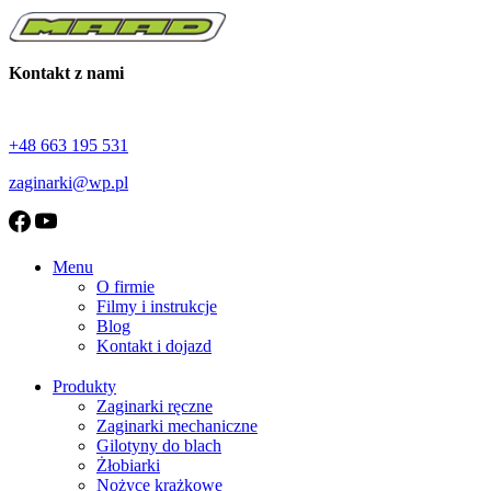
Kontakt z nami
+48 663 195 531
zaginarki@wp.pl
Menu
O firmie
Filmy i instrukcje
Blog
Kontakt i dojazd
Produkty
Zaginarki ręczne
Zaginarki mechaniczne
Gilotyny do blach
Żłobiarki
Nożyce krążkowe