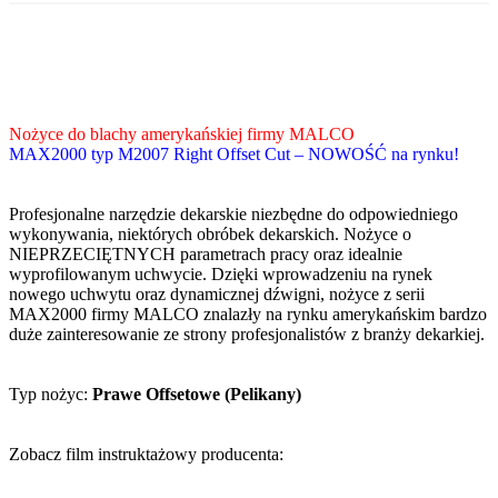
Zawijarki krawędziowe
ZW-2000/0.6 zwijarka do blachy
HST-2100/1.2
Gilotyna NGR-700/1.5
Rozwijak do blachy RB-300
ZGT-3000
ZW-2000/0.6 zwijarka z napędem elektrycznym
ZK-2000
Profilarki do blachy Jouanel
ZK-3000
PROBAC – CPRO
ZKP-2000
Narzędzia dekarskie Malco
Nożyce do blachy amerykańskiej firmy MALCO
PROBAC – LT – C
MAX2000 typ M2007 Right Offset Cut – NOWOŚĆ na rynku!
Katalog MALCO
Nożyce ręczne z firmy Malco
Profesjonalne narzędzie dekarskie niezbędne do odpowiedniego
Aluminiowe nożyce ręczne M12N
wykonywania, niektórych obróbek dekarskich. Nożyce o
Mini nożyce AVsMini AVM6
NIEPRZECIĘTNYCH parametrach pracy oraz idealnie
Mini nożyce AVsMini AVM7
wyprofilowanym uchwycie. Dzięki wprowadzeniu na rynek
nowego uchwytu oraz dynamicznej dźwigni, nożyce z serii
Nożyce 90* AV8 i AV9
MAX2000 firmy MALCO znalazły na rynku amerykańskim bardzo
Nożyce ręczne AV 1/2/3
duże zainteresowanie ze strony profesjonalistów z branży dekarkiej.
Nożyce ręczne AV 6 – AV 7
Nożyce ręczne MAX2000 M2001 Left Cut
Typ nożyc:
Prawe Offsetowe (Pelikany)
Nożyce ręczne MAX2000 M2002 Right Cut
Nożyce ręczne MAX2000 M2003 Combo
Zobacz film instruktażowy producenta:
Nożyce ręczne MAX2000 M2004 Double Cut
Nożyce ręczne MAX2000 M2005 BULLDOG