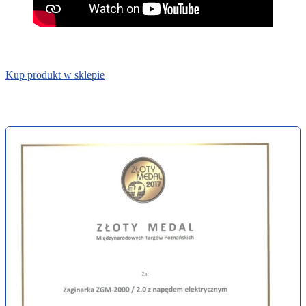
TRACDC – traser do blachy
Zamykacz PLI12 – szczypce podwójne do rąbka stojącego 250 mm
Kup produkt w sklepie