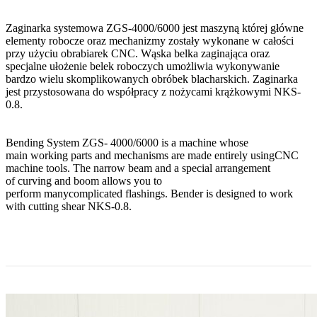
Zaginarka systemowa ZGS-4000/6000 jest maszyną której główne
Zaginarka automatyczna CNC – REGFOLD 3215
elementy robocze oraz mechanizmy zostały wykonane w całości
przy użyciu obrabiarek CNC. Wąska belka zaginająca oraz
Katalog 2026
specjalne ułożenie belek roboczych umożliwia wykonywanie
bardzo wielu skomplikowanych obróbek blacharskich. Zaginarka
jest przystosowana do współpracy z nożycami krążkowymi NKS-
Zaginarki ręczne
0.8.
Systemowe
Bending System ZGS- 4000/6000 is a machine whose
ZGS-4000/0.8
main working parts and mechanisms are made entirely usingCNC
ZGS-6000/0.8
machine tools. The narrow beam and a special arrangement
of curving and boom allows you to
ZG-1100
perform manycomplicated flashings. Bender is designed to work
ZG-1100/0.8
ZG-1400
with cutting shear NKS-0.8.
ZGL-1000/0.6
ZG-1400/0.8
ZG-2000
ZG-1400/1.5
LZG-2000/0.6
ZG-2500
ZG-1400/2.0
ZG-2000/0.7
ZG-2500/0.7
ZG-3000
ZG-1600/2.5
ZG-2000/0.7 ERGO
ZG-2500/0.7 do lameli
ZG-3000/0.7
ZG-4000
ZG-2000/1.2
ZG-2500/1.0
ZG-3000/1.0
ZG-4000/0.8
Segmentowe
ZG-2000/1.5
ZG-3500/0.8