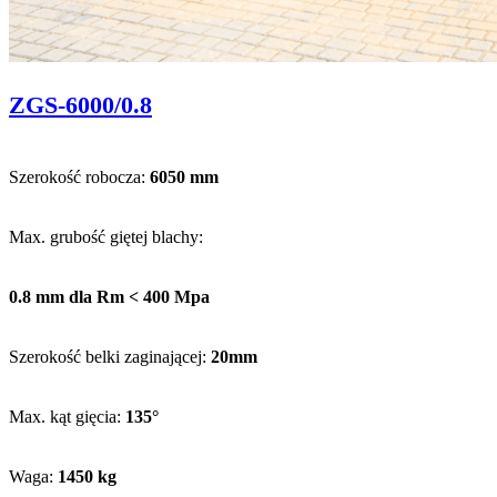
Zamykacz PLI12 – szczypce podwójne do rąbka stojącego 250 mm
ZGS-6000/0.8
Szerokość robocza:
6050 mm
Max. grubość giętej blachy:
0.8 mm dla Rm < 400 Mpa
Szerokość belki zaginającej:
20mm
Max. kąt gięcia:
135°
Waga:
1450 kg