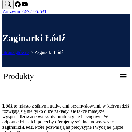
Zadzwoń: 663-195-531
Zaginarki Łódź
Strona główna
>
Zaginarki Łódź
Produkty
Zaginarka automatyczna CNC – REGFOLD 3215
Łódź
to miasto z silnymi tradycjami przemysłowymi, w którym dziś
Katalog 2026
rozwijają się nie tylko duże zakłady, ale także mniejsze,
wyspecjalizowane warsztaty produkcyjne i usługowe. W
odpowiedzi na ich potrzeby oferujemy solidne, nowoczesne
Zaginarki ręczne
zaginarki
Łódź
, które pozwalają na precyzyjne i wydajne gięcie