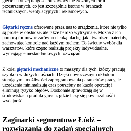
gięcie na dużej długości oraz tworzenie złożonych form
Jouanel – zaginacz rąbka podwójnego
Zaginadło MALCO S9R
MSHCM1 – nasadka magnetyczna
Nożyce ręczne MAX2000 M2007 Right Offset
Siłownik krótki 700N – sprężyna gazowa
przestrzennych, co jest szczególnie istotne w branżach
Jouanel – zaginacz rąbka pojedynczego
ULTRA Lekkie nożyce ULC
technicznych, wentylacyjnych i reklamowych.
Śruba rzymska M14
MAC35 – młotek PVC, prostokątna końcówka 145x75x35 mm,
Śruba rzymska M20 długa
drewniany uchwyt
Giętarki ręczne
oferowane przez nas to urządzenia, które nie tylko
Śruba rzymska M20 krótka
MACO – młotek PVC, trójkątna i prostokątna końcówka,
są proste w obsłudze, ale także bardzo wytrzymałe. Można z ich
145x75x35mm, drewniany uchwyt
Tarcza kątomierza
pomocą formować zarówno cienką blachę, jak i twardsze materiały,
zachowując kontrolę nad każdym ruchem. To świetny wybór dla
PABP – szczypce płaskie do blachy
warsztatów, które często realizują projekty indywidualne,
PABR – szczypce stożkowe do blachy
wymagające niestandardowych rozwiązań.
PADE – szczypce do otwierania szwów
PBC60 – szczypce zaciskowe wygięte pod kątem 45° – 60 mm
Z kolei
giętarki mechaniczne
to maszyny dla tych, którzy pracują
szybko i w dużych ilościach. Dzięki nowoczesnym układom
PBC960 – szczypce zaciskowe wygięte pod kątem 90° – 60 mm
sterującym i możliwości zaprogramowania parametrów pracy, te
PBD100 – szczypce zaciskowe proste 100 mm, głębokość 60 mm
urządzenia minimalizują czas potrzebny na każdą operację i
eliminują ryzyko błędów. Doskonale sprawdzają się w
PBD60 – szczypce zaciskowe proste 60 mm, głębokość 63 mm
środowiskach produkcyjnych, gdzie liczy się powtarzalność i
PBTRI – szczypce do zacisków trójkątnych 80 mm
wydajność.
PBTRI100 – szczypce do zacisków trójkątnych, głębokość 100 mm
PPIC – szczypce Piccolo wygięte 22 mm
Zaginarki segmentowe Łódź –
PPID – szczypce proste Piccolo 22 mm
rozwiązania do zadań specjalnych