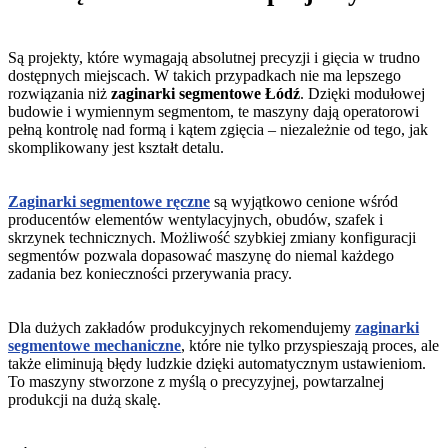
TRACDC – traser do blachy
Zamykacz PLI12 – szczypce podwójne do rąbka stojącego 250 mm
Są projekty, które wymagają absolutnej precyzji i gięcia w trudno
dostępnych miejscach. W takich przypadkach nie ma lepszego
rozwiązania niż
zaginarki segmentowe Łódź
. Dzięki modułowej
budowie i wymiennym segmentom, te maszyny dają operatorowi
pełną kontrolę nad formą i kątem zgięcia – niezależnie od tego, jak
skomplikowany jest kształt detalu.
Zaginarki segmentowe ręczne
są wyjątkowo cenione wśród
producentów elementów wentylacyjnych, obudów, szafek i
skrzynek technicznych. Możliwość szybkiej zmiany konfiguracji
segmentów pozwala dopasować maszynę do niemal każdego
zadania bez konieczności przerywania pracy.
Dla dużych zakładów produkcyjnych rekomendujemy
zaginarki
segmentowe mechaniczne
, które nie tylko przyspieszają proces, ale
także eliminują błędy ludzkie dzięki automatycznym ustawieniom.
To maszyny stworzone z myślą o precyzyjnej, powtarzalnej
produkcji na dużą skalę.